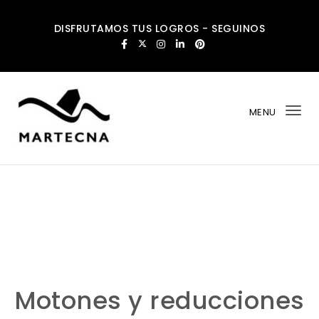
Skip to content
DISFRUTAMOS TUS LOGROS - SEGUINOS
MENU
Tog
nav
MARTECNA – disfrutamos tus logros
Motones y reducciones