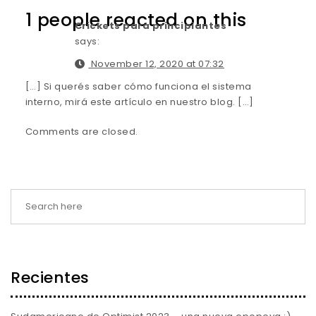
1 people reacted on this
Crickets para principiantes
says:
November 12, 2020 at 07:32
[…] Si querés saber cómo funciona el sistema
interno, mirá este artículo en nuestro blog. […]
Comments are closed.
Recientes