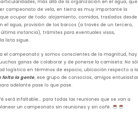
ticularidades, más allá de la organización en el agua, que
er campeonato de vela, en tierra es muy importante la
e que ocupar de todo: alojamiento, comidas, traslados desde
en el agua, provisión de los barcos (a través de un tercero,
 última instancia), trámites para eventuales visas,
a lista sigue.
 el campeonato y somos conscientes de la magnitud, hay
uchas ganas de colaborar y de ponerse la camiseta. No só
ad logística en términos de espacio, ubicación respecto a l
 falta la gente
, ese grupo de consocios, amigos entusiasta
ara adelante pase lo que pase.
é será infaltable… para todas las reuniones que se van a
planear un campeonato sin reuniones y sin café.