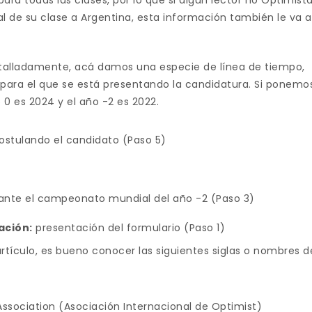
ra todas las clases, por lo que si algún lector no Optimist
al de su clase a Argentina, esta información también le va a
talladamente, acá damos una especie de línea de tiempo,
 para el que se está presentando la candidatura. Si ponemo
 0 es 2024 y el año -2 es 2022.
ostulando el candidato (Paso 5)
ante el campeonato mundial del año -2 (Paso 3)
ación:
presentación del formulario (Paso 1)
rtículo, es bueno conocer las siguientes siglas o nombres d
Association (Asociación Internacional de Optimist)